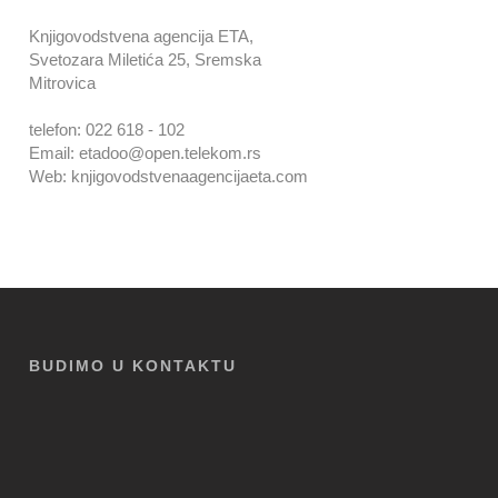
Knjigovodstvena agencija ETA,
Svetozara Miletića 25, Sremska
Mitrovica
telefon: 022 618 - 102
Email: etadoo@open.telekom.rs
Web: knjigovodstvenaagencijaeta.com
BUDIMO U KONTAKTU