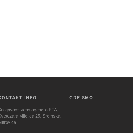
KONTAKT INFO
GDE SMO
Knjigovodstvena agencija ETA,
Svetozara Miletića 25, Sremska
Mitrovica