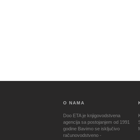
O NAMA
Doo ETA je knjigovodstvena
agencija sa postojanjem od 1991
godine Bavimo se isključivo
računovodstveno -